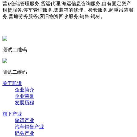
营);仓储管理服务,货运代理,海运信息咨询服务,自有固定资产
租赁服务,停车管理服务,集装箱的修理、检验服务,起重吊装服
务,普通劳务服务;废旧物资回收服务;销售:钢材。
测试二维码
测试二维码
关于凯港
企业简介
企业荣誉
发展历程
旗下产业
储运产业
汽车销售产业
码头产业