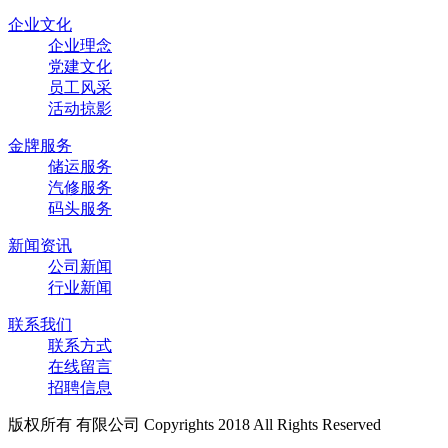
企业文化
企业理念
党建文化
员工风采
活动掠影
金牌服务
储运服务
汽修服务
码头服务
新闻资讯
公司新闻
行业新闻
联系我们
联系方式
在线留言
招聘信息
版权所有 有限公司 Copyrights 2018 All Rights Reserved