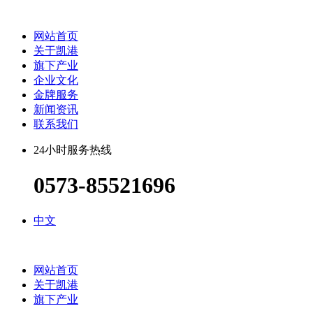
网站首页
关于凯港
旗下产业
企业文化
金牌服务
新闻资讯
联系我们
24小时服务热线
0573-85521696
中文
网站首页
关于凯港
旗下产业