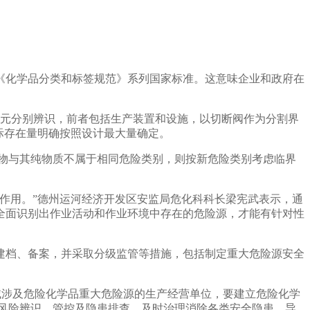
化学品分类和标签规范》系列国家标准。这意味企业和政府在
元分别辨识，前者包括生产装置和设施，以切断阀作为分割界
际存在量明确按照设计最大量确定。
物与其纯物质不属于相同危险类别，则按新危险类别考虑临界
作用。”德州运河经济开发区安监局危化科科长梁宪武表示，通
全面识别出作业活动和作业环境中存在的危险源，才能有针对性
档、备案，并采取分级监管等措施，包括制定重大危险源安全
涉及危险化学品重大危险源的生产经营单位，要建立危险化学
风险辨识、管控及隐患排查，及时治理消除各类安全隐患。导