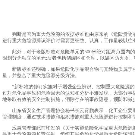
判断是否为重大危险源的依据标准也由原来的《危险货物品
进行重大危险源辨识评价时需要更细致、认真，工作量较以往
此外，对于老版标准对危险单元的500米绝对距离范围内的
限划分为独立的单元;后者包括储罐区和仓库，以罐区防火堤、
新版标准还明确，如果危险化学品混合物与其纯物质属于相同
量，并整合了重大危险源分级方法。
“新标准的修订实施对于增强企业辨识、控制重大危险源的安
过对危化品事故和危险因素的认知和分析不难发现，大部分事
地采取有效的安全控制措施，消除存在的事故隐患，预防和减
山东省安全生产管理协会秘书长云霄鹏表示，化工企业要顺
管理制度，通过技术措施和组织措施对重大危险源进行控制和
应急管理部此前印发的《关于实施危险化学品重大危险源源长
品重大危险源源长责任制，组织开展危险化学品重大危险源辨